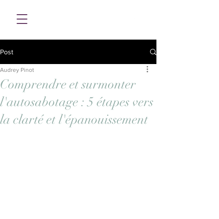
Post
Audrey Pinot
Comprendre et surmonter
l'autosabotage : 5 étapes vers
la clarté et l'épanouissement